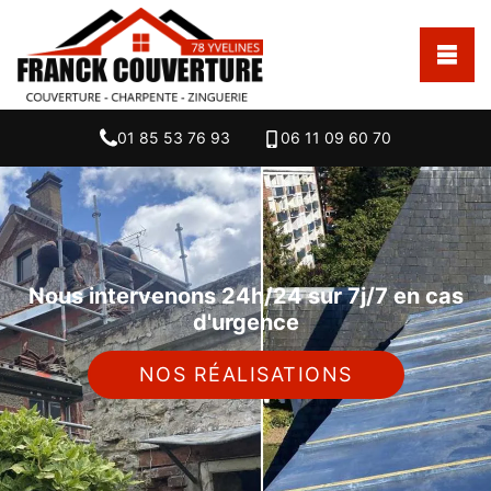
01 85 53 76 93
06 11 09 60 70
Nous intervenons 24h/24 sur 7j/7 en cas
d'urgence
NOS RÉALISATIONS