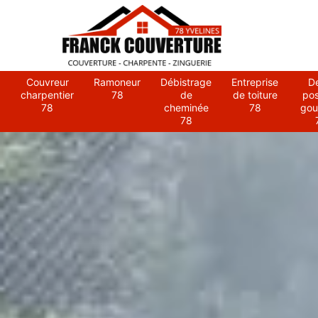
Couvreur
Ramoneur
Débistrage
Entreprise
D
charpentier
78
de
de toiture
po
78
cheminée
78
gou
78