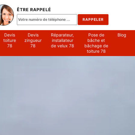
ÊTRE RAPPELÉ
Devis
Devis
Réparateur,
Pose de
Blog
toiture
zingueur
installateur
bâche et
78
78
de velux 78
bâchage de
toiture 78