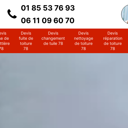
01 85 53 76 93
06 11 09 60 70
evis
Devis
Devis
Devis
Devis
se de
fuite de
changement
nettoyage
réparation
ttière
toiture
de tuile 78
de toiture
de toiture
78
78
78
78