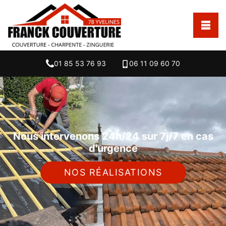
01 85 53 76 93
06 11 09 60 70
Nous intervenons 24h/24 sur 7j/7 en cas
d'urgence
NOS RÉALISATIONS