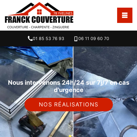
01 85 53 76 93
06 11 09 60 70
Nous intervenons 24h/24 sur 7j/7 en cas
d'urgence
NOS RÉALISATIONS