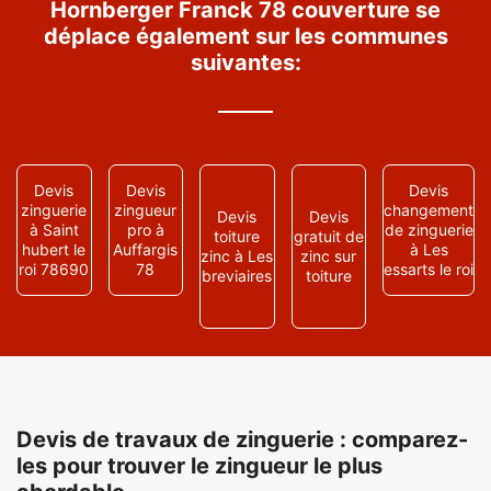
Hornberger Franck 78 couverture se
déplace également sur les communes
suivantes:
Devis
Devis
Devis
zinguerie
zingueur
changement
Devis
Devis
à Saint
pro à
de zinguerie
toiture
gratuit de
hubert le
Auffargis
à Les
zinc à Les
zinc sur
roi 78690
78
essarts le roi
breviaires
toiture
Devis de travaux de zinguerie : comparez-
les pour trouver le zingueur le plus