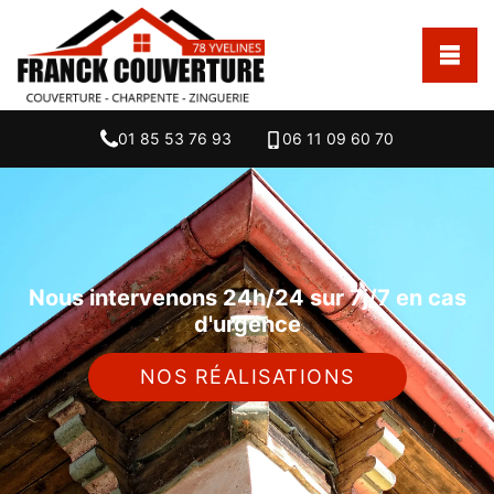
01 85 53 76 93
06 11 09 60 70
Nous intervenons 24h/24 sur 7j/7 en cas
d'urgence
NOS RÉALISATIONS