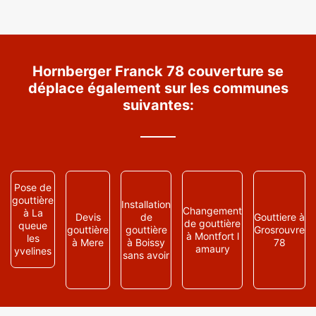
Hornberger Franck 78 couverture se
déplace également sur les communes
suivantes:
Pose de
gouttière
Installation
Changement
à La
Devis
de
Gouttiere à
de gouttière
queue
gouttière
gouttière
Grosrouvre
à Montfort l
les
à Mere
à Boissy
78
amaury
yvelines
sans avoir