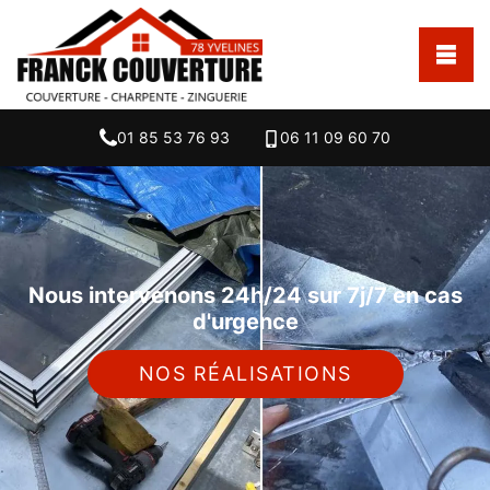
01 85 53 76 93
06 11 09 60 70
Nous intervenons 24h/24 sur 7j/7 en cas
d'urgence
NOS RÉALISATIONS