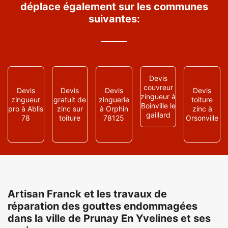
déplace également sur les communes
suivantes:
Devis
couvreur
Devis
Devis
Devis
Devis
zingueur à
zingueur
gratuit de
zinguerie
toiture
Boinville le
pro à Ablis
zinc sur
à Orphin
zinc à
gaillard
78
toiture
78125
Orsonville
Artisan Franck et les travaux de
réparation des gouttes endommagées
dans la ville de Prunay En Yvelines et ses