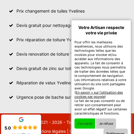
Prix changement de tuiles Yvelines
Devis gratuit pour nettoyage toiture Yvelines
Votre Artisan respecte
votre vie privée
Prix réparation de toiture Yvelines
Pour offrir les meilleures
expériences, nous utilisons des
technologies telles que les
Devis renovation de toiture Yvelines
cookies pour stocker et/ou
accéder aux informations des
appareils. Le fait de consentir à
ces technologies nous permettra
Devis gratuit de zinc sur toiture
de traiter des données telles que
le comportement de navigation.
Les informations relatives à votre
Réparation de velux Yvelines
utilisation du site sont partagées
avec Google.
(
En savoir + sur l'utilisation des
Urgence pose de bache sur toiture Yvelines
cookies par google
)
Le fait de ne pas consentir ou de
retirer son consentement peut
avoir un effet négatif sur certaines
caractéristiques et fonctions.
© 2021 - 2026 - Tout droit réservé
J'accepte
Je refuse
5.0
Mentions légales
|
Contactez-nous
Préférences