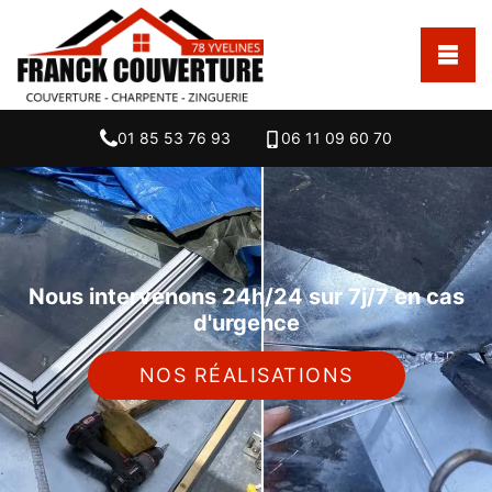
01 85 53 76 93
06 11 09 60 70
Nous intervenons 24h/24 sur 7j/7 en cas
d'urgence
NOS RÉALISATIONS