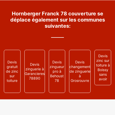
Hornberger Franck 78 couverture se
déplace également sur les communes
suivantes:
Devis
zinc sur
Devis
Devis
Devis
Devis
toiture à
gratuit
zingueur
changement
zinguerie à
Boissy
de zinc
pro à
de zinguerie
Garancieres
sans
sur
Behoust
à
78890
avoir
toiture
78
Grosrouvre