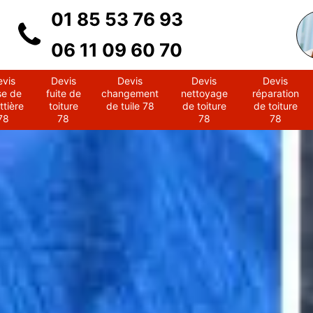
01 85 53 76 93
06 11 09 60 70
evis
Devis
Devis
Devis
Devis
se de
fuite de
changement
nettoyage
réparation
ttière
toiture
de tuile 78
de toiture
de toiture
78
78
78
78