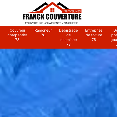
Couvreur
Ramoneur
Débistrage
Entreprise
D
charpentier
78
de
de toiture
po
78
cheminée
78
gou
78