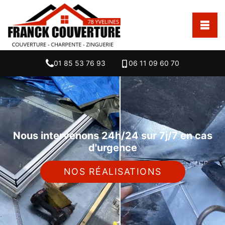
01 85 53 76 93
06 11 09 60 70
Nous intervenons 24h/24 sur 7j/7 en cas
d'urgence
NOS RÉALISATIONS