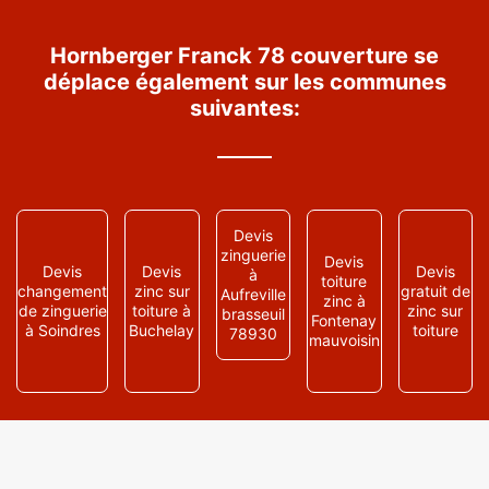
Hornberger Franck 78 couverture se
déplace également sur les communes
suivantes:
Devis
zinguerie
Devis
Devis
Devis
Devis
à
toiture
changement
zinc sur
gratuit de
Aufreville
zinc à
de zinguerie
toiture à
zinc sur
brasseuil
Fontenay
à Soindres
Buchelay
toiture
78930
mauvoisin