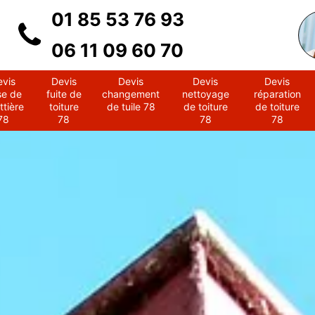
01 85 53 76 93
06 11 09 60 70
evis
Devis
Devis
Devis
Devis
se de
fuite de
changement
nettoyage
réparation
ttière
toiture
de tuile 78
de toiture
de toiture
78
78
78
78