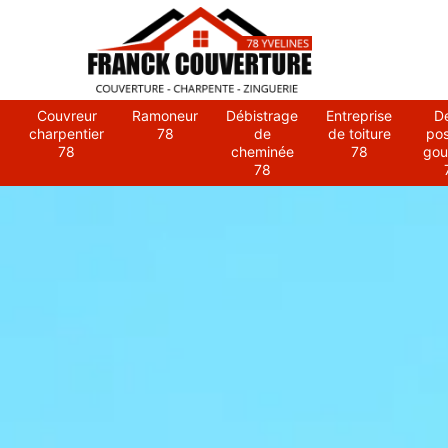
Couvreur
Ramoneur
Débistrage
Entreprise
D
charpentier
78
de
de toiture
po
78
cheminée
78
gou
78