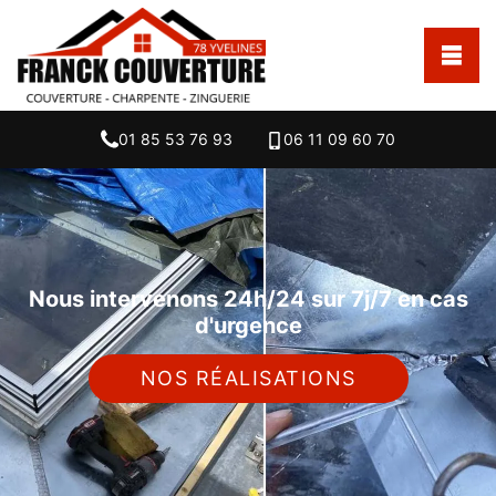
01 85 53 76 93
06 11 09 60 70
Nous intervenons 24h/24 sur 7j/7 en cas
d'urgence
NOS RÉALISATIONS