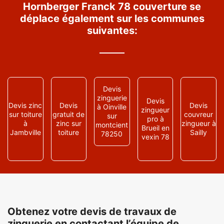
Hornberger Franck 78 couverture se
déplace également sur les communes
suivantes:
Devis
zinguerie
Devis
Devis zinc
Devis
Devis
à Oinville
zingueur
sur toiture
gratuit de
couvreur
sur
pro à
à
zinc sur
zingueur à
montcient
Brueil en
Jambville
toiture
Sailly
78250
vexin 78
Obtenez votre devis de travaux de
zinguerie en contactant l’équipe de