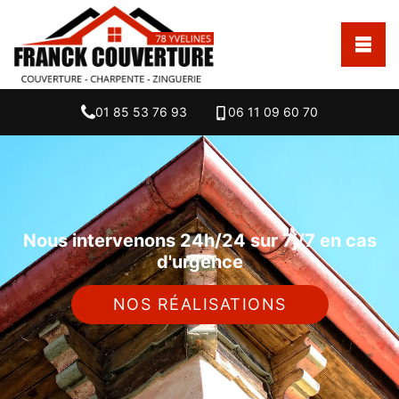
01 85 53 76 93
06 11 09 60 70
Nous intervenons 24h/24 sur 7j/7 en cas
d'urgence
NOS RÉALISATIONS