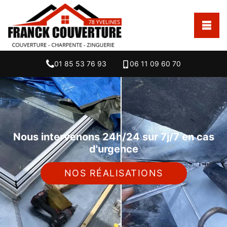
01 85 53 76 93
06 11 09 60 70
Nous intervenons 24h/24 sur 7j/7 en cas
d'urgence
NOS RÉALISATIONS