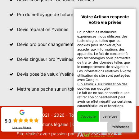
Pro du nettoyage de toiture
Votre Artisan respecte
votre vie privée
Devis réparation Yvelines
Pour offrir les meilleures
expériences, nous utilisons des
technologies telles que les
Devis pro pour changement de toiture Yvelines
cookies pour stocker et/ou
accéder aux informations des
appareils. Le fait de consentir à
ces technologies nous permettra
Devis zingueur pro Yvelines
de traiter des données telles que
le comportement de navigation.
Les informations relatives à votre
Devis pose de velux Yvelines
utilisation du site sont partagées
avec Google.
(
En savoir + sur l'utilisation des
Mettre une bache sur un toit Yvelines
cookies par google
)
Le fait de ne pas consentir ou de
retirer son consentement peut
avoir un effet négatif sur certaines
caractéristiques et fonctions.
© 2021 - 2026 - Tout droit réservé
J'accepte
Je refuse
5.0
Mentions légales
|
Contactez-nous
Préférences
Lire nos
70
avis
Site réalisé avec passion par