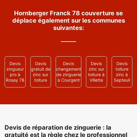
Hornberger Franck 78 couverture se
déplace également sur les communes
suivantes:
Devis
Devis
Devis
Devis
Devis
zingueur
gratuit de
changement
zinc sur
toiture
pro à
zinc sur
de zinguerie
toiture à
zinc à
Rosay 78
toiture
à Courgent
Villette
Septeuil
Devis de réparation de zinguerie : la
gratuité est la règle chez le professionnel