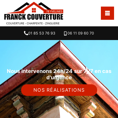
01 85 53 76 93
06 11 09 60 70
Nous intervenons 24h/24 sur 7j/7 en cas
d'urgence
NOS RÉALISATIONS