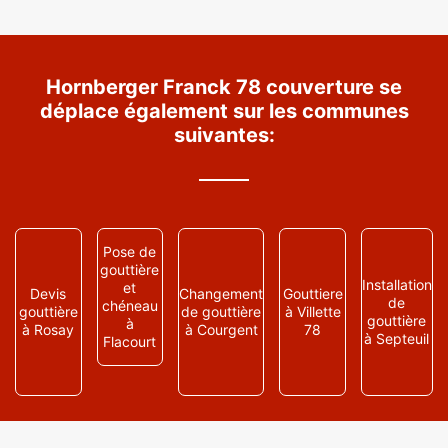
Hornberger Franck 78 couverture se
déplace également sur les communes
suivantes:
Pose de
gouttière
Installation
et
Devis
Changement
Gouttiere
de
chéneau
gouttière
de gouttière
à Villette
gouttière
à
à Rosay
à Courgent
78
à Septeuil
Flacourt