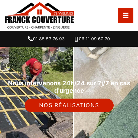
01 85 53 76 93
06 11 09 60 70
Nous intervenons 24h/24 sur 7j/7 en cas
d'urgence
NOS RÉALISATIONS