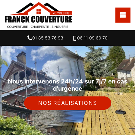
01 85 53 76 93
06 11 09 60 70
Nous intervenons 24h/24 sur 7j/7 en cas
d'urgence
NOS RÉALISATIONS