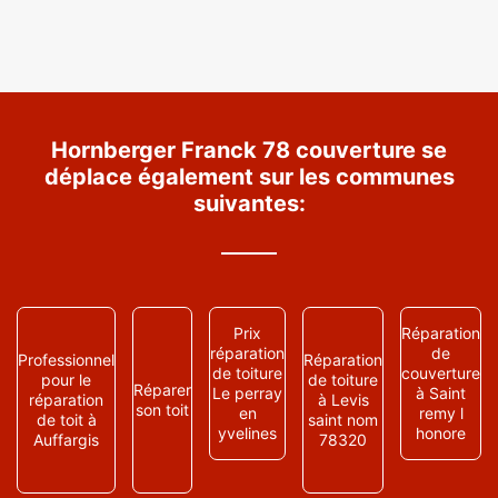
Hornberger Franck 78 couverture se
déplace également sur les communes
suivantes:
Prix
Réparation
réparation
de
Professionnel
Réparation
de toiture
couverture
pour le
de toiture
Réparer
Le perray
à Saint
réparation
à Levis
son toit
en
remy l
de toit à
saint nom
yvelines
honore
Auffargis
78320