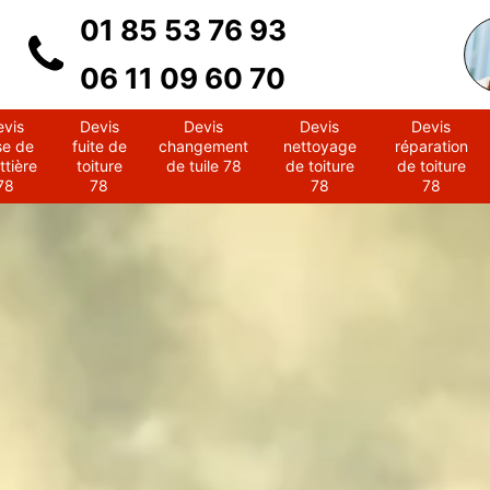
01 85 53 76 93
06 11 09 60 70
evis
Devis
Devis
Devis
Devis
se de
fuite de
changement
nettoyage
réparation
ttière
toiture
de tuile 78
de toiture
de toiture
78
78
78
78