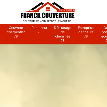
Couvreur
Ramoneur
Débistrage
Entreprise
D
charpentier
78
de
de toiture
po
78
cheminée
78
gou
78