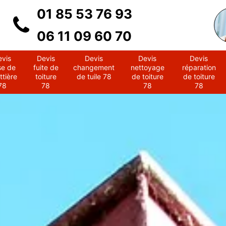
01 85 53 76 93
06 11 09 60 70
evis
Devis
Devis
Devis
Devis
se de
fuite de
changement
nettoyage
réparation
ttière
toiture
de tuile 78
de toiture
de toiture
78
78
78
78