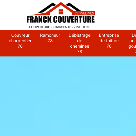
Couvreur
Ramoneur
Débistrage
Entreprise
D
charpentier
78
de
de toiture
po
78
cheminée
78
gou
78