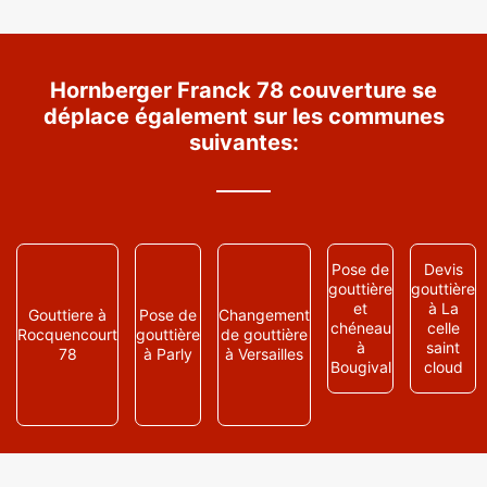
Hornberger Franck 78 couverture se
déplace également sur les communes
suivantes:
Pose de
Devis
gouttière
gouttière
et
à La
Gouttiere à
Pose de
Changement
chéneau
celle
Rocquencourt
gouttière
de gouttière
à
saint
78
à Parly
à Versailles
Bougival
cloud