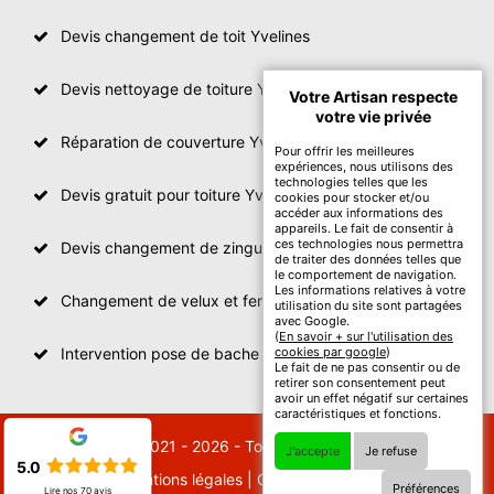
Devis changement de toit Yvelines
Devis nettoyage de toiture Yvelines
Votre Artisan respecte
votre vie privée
Réparation de couverture Yvelines
Pour offrir les meilleures
expériences, nous utilisons des
technologies telles que les
Devis gratuit pour toiture Yvelines
cookies pour stocker et/ou
accéder aux informations des
appareils. Le fait de consentir à
ces technologies nous permettra
Devis changement de zinguerie Yvelines
de traiter des données telles que
le comportement de navigation.
Les informations relatives à votre
Changement de velux et fenêtre de toit Yvelines
utilisation du site sont partagées
avec Google.
(
En savoir + sur l'utilisation des
Intervention pose de bache sur toit Yvelines
cookies par google
)
Le fait de ne pas consentir ou de
retirer son consentement peut
avoir un effet négatif sur certaines
caractéristiques et fonctions.
© 2021 - 2026 - Tout droit réservé
J'accepte
Je refuse
5.0
Mentions légales
|
Contactez-nous
Préférences
Lire nos
70
avis