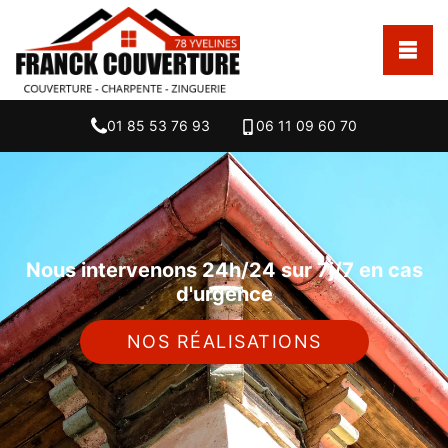
01 85 53 76 93
06 11 09 60 70
Nous intervenons 24h/24 sur 7j/7 en cas
d'urgence
NOS RÉALISATIONS