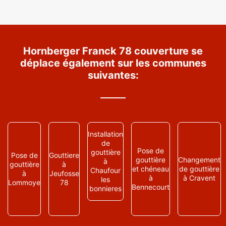
Hornberger Franck 78 couverture se
déplace également sur les communes
suivantes:
Installation
de
Pose de
gouttière
Pose de
Gouttiere
gouttière
Changement
à
gouttière
à
et chéneau
de gouttière
Chaufour
à
Jeufosse
à
à Cravent
les
Lommoye
78
Bennecourt
bonnieres