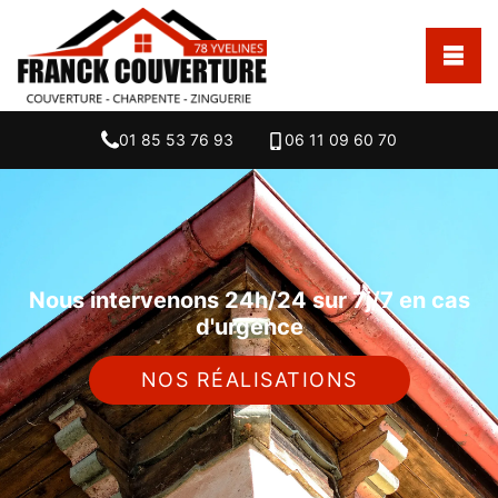
01 85 53 76 93
06 11 09 60 70
Nous intervenons 24h/24 sur 7j/7 en cas
d'urgence
NOS RÉALISATIONS