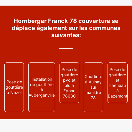
Hornberger Franck 78 couverture se
déplace également sur les communes
suivantes:
Pose de
Pose de
gouttiere
gouttière
Gouttiere
Installation
pvc et
et
Pose de
à Aulnay
de gouttière
alu à
chéneau
gouttière
sur
à
Epone
à
à Nezel
mauldre
Aubergenville
78680
Bazemont
78