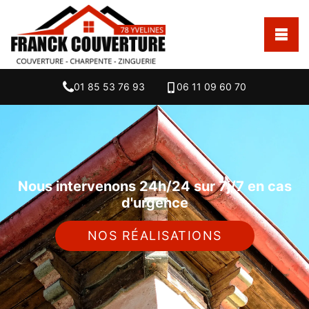
01 85 53 76 93
06 11 09 60 70
Nous intervenons 24h/24 sur 7j/7 en cas
d'urgence
NOS RÉALISATIONS