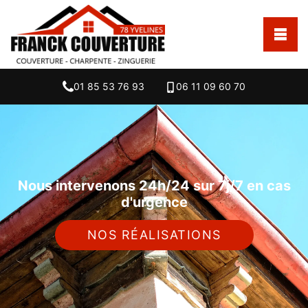
01 85 53 76 93
06 11 09 60 70
Nous intervenons 24h/24 sur 7j/7 en cas
d'urgence
NOS RÉALISATIONS