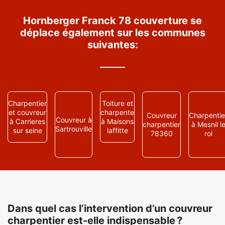
Hornberger Franck 78 couverture se
déplace également sur les communes
suivantes:
Charpentier
Toiture et
et couvreur
charpente
Couvreur
Charpentie
Couvreur à
à Carrieres
à Maisons
charpentier
à Mesnil l
Sartrouville
sur seine
laffitte
78360
roi
Dans quel cas l’intervention d’un couvreur
charpentier est-elle indispensable ?