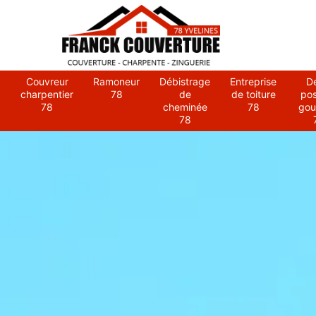
Couvreur
Ramoneur
Débistrage
Entreprise
D
charpentier
78
de
de toiture
po
78
cheminée
78
gou
78