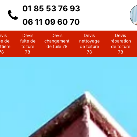
01 85 53 76 93
06 11 09 60 70
evis
Devis
Devis
Devis
Devis
se de
fuite de
changement
nettoyage
réparation
ttière
toiture
de tuile 78
de toiture
de toiture
78
78
78
78