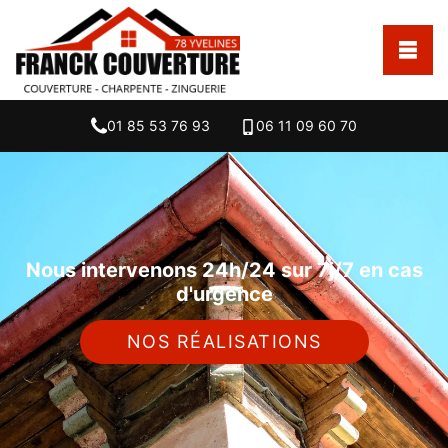
01 85 53 76 93
06 11 09 60 70
Nous intervenons 24h/24 sur 7j/7 en cas
d'urgence
NOS RÉALISATIONS