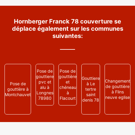
Hornberger Franck 78 couverture se
déplace également sur les communes
suivantes:
Pose de
Pose de
gouttiere
gouttière
Gouttiere
Changement
pvc et
et
Pose de
à Le
de gouttière
alu à
chéneau
gouttière à
tertre
à Flins
Longnes
à
Montchauvet
saint
neuve eglise
78980
Flacourt
denis 78