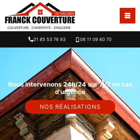
01 85 53 76 93
06 11 09 60 70
Nous intervenons 24h/24 sur 7j/7 en cas
d'urgence
NOS RÉALISATIONS