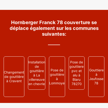
Hornberger Franck 78 couverture se
déplace également sur les communes
suivantes:
Installation
Pose de
de
gouttiere
Pose de
Gouttiere
gouttière
pvc et
Changement
gouttière
à
à La
alu à
de gouttière
à
Jeufosse
villeneuve
Blaru
à Cravent
Lommoye
78
en chevrie
78270