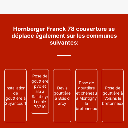
Hornberger Franck 78 couverture se
déplace également sur les communes
suivantes:
Pose de
gouttiere
Pose de
pvc et
Installation
Devis
gouttière
Pose de
alu à
de
gouttière
et chéneau
gouttière à
Saint cyr
gouttière à
à Bois d
à Montigny
Voisins le
l ecole
Guyancourt
arcy
le
bretonneux
78210
bretonneux