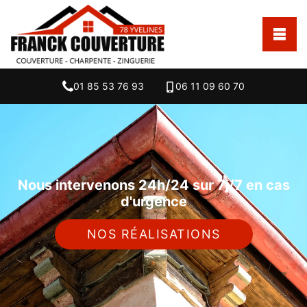
01 85 53 76 93
06 11 09 60 70
Nous intervenons 24h/24 sur 7j/7 en cas
d'urgence
NOS RÉALISATIONS