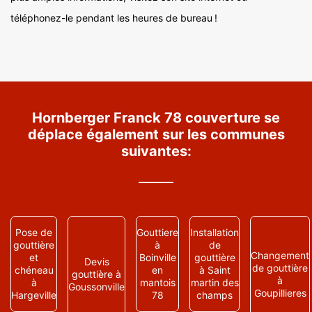
téléphonez-le pendant les heures de bureau !
Hornberger Franck 78 couverture se
déplace également sur les communes
suivantes:
Pose de
Gouttiere
Installation
gouttière
à
de
Changement
et
Boinville
gouttière
Devis
de gouttière
chéneau
en
à Saint
gouttière à
à
à
mantois
martin des
Goussonville
Goupillieres
Hargeville
78
champs