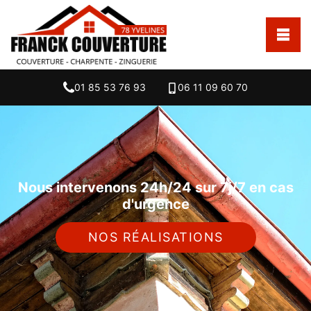
01 85 53 76 93
06 11 09 60 70
Nous intervenons 24h/24 sur 7j/7 en cas
d'urgence
NOS RÉALISATIONS