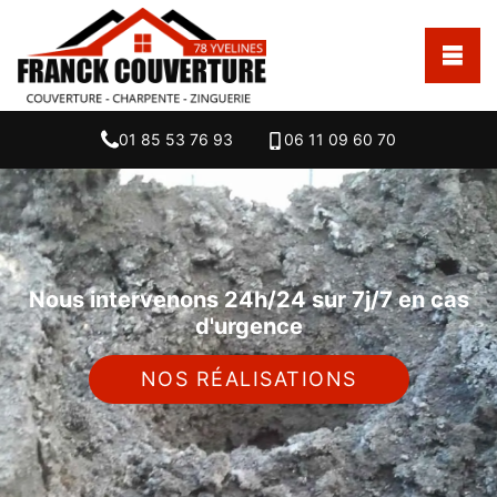
01 85 53 76 93
06 11 09 60 70
Nous intervenons 24h/24 sur 7j/7 en cas
d'urgence
NOS RÉALISATIONS