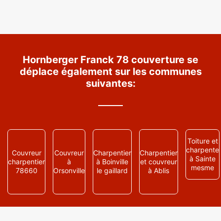
Hornberger Franck 78 couverture se
déplace également sur les communes
suivantes:
Toiture et
charpente
Couvreur
Couvreur
Charpentier
Charpentier
à Sainte
charpentier
à
à Boinville
et couvreur
mesme
78660
Orsonville
le gaillard
à Ablis