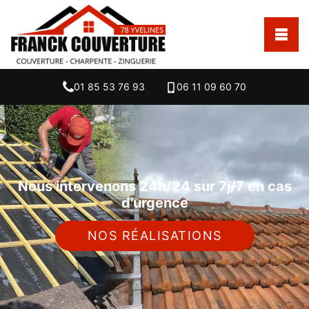
01 85 53 76 93
06 11 09 60 70
Nous intervenons 24h/24 sur 7j/7 en cas
d'urgence
NOS RÉALISATIONS