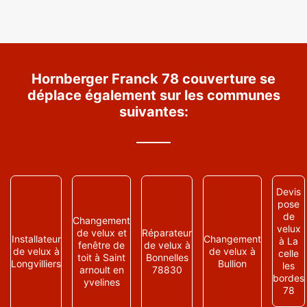
Hornberger Franck 78 couverture se
déplace également sur les communes
suivantes:
Devis
pose
de
Changement
velux
de velux et
Réparateur
Installateur
Changement
à La
fenêtre de
de velux à
de velux à
de velux à
celle
toit à Saint
Bonnelles
Longvilliers
Bullion
les
arnoult en
78830
bordes
yvelines
78