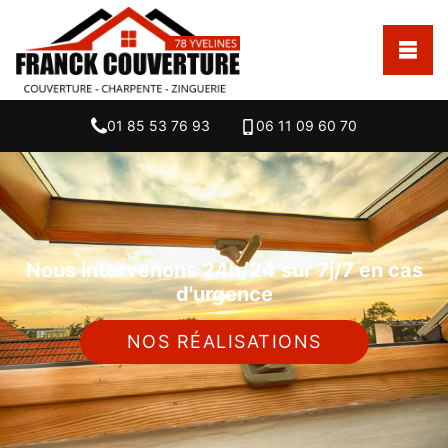
01 85 53 76 93
06 11 09 60 70
Nous intervenons 24h/24 sur 7j/7 en cas
d'urgence
NOS RÉALISATIONS