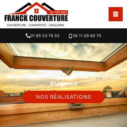
01 85 53 76 93
06 11 09 60 70
Nous intervenons 24h/24 sur 7j/7 en cas
d'urgence
NOS RÉALISATIONS