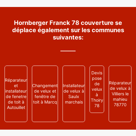
Hornberger Franck 78 couverture se
déplace également sur les communes
suivantes:
Devis
pose
Réparateur
Réparateur
de
et
Changement
Installateur
de velux à
velux
installateur
de velux et
de velux à
Villiers le
à
de fenetre
fenêtre de
Saulx
mahieu
Thoiry
de toit à
toit à Marcq
marchais
78770
78
Autouillet