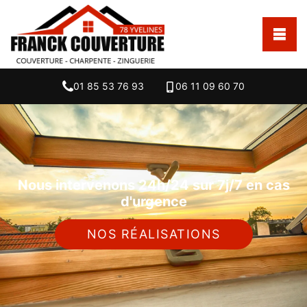
01 85 53 76 93
06 11 09 60 70
Nous intervenons 24h/24 sur 7j/7 en cas
d'urgence
NOS RÉALISATIONS