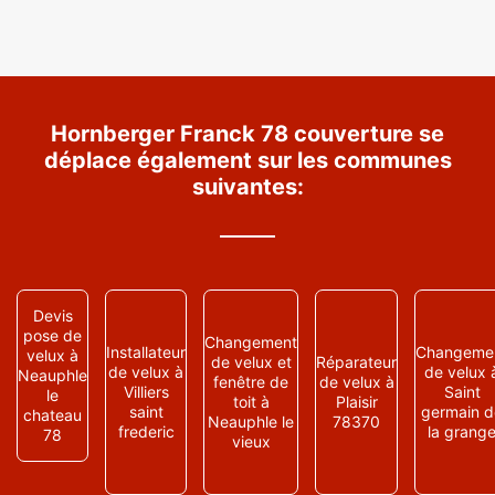
Hornberger Franck 78 couverture se
déplace également sur les communes
suivantes:
Devis
pose de
Changement
Installateur
Changeme
velux à
de velux et
Réparateur
de velux à
de velux 
Neauphle
fenêtre de
de velux à
Villiers
Saint
le
toit à
Plaisir
saint
germain d
chateau
Neauphle le
78370
frederic
la grang
78
vieux