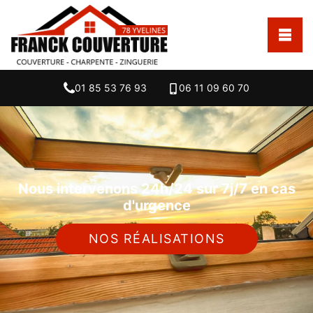
01 85 53 76 93
06 11 09 60 70
Nous intervenons 24h/24 sur 7j/7 en cas
d'urgence
NOS RÉALISATIONS