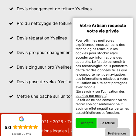
Devis changement de toiture Yvelines
Pro du nettoyage de toiture
Votre Artisan respecte
votre vie privée
Devis réparation Yvelines
Pour offrir les meilleures
expériences, nous utilisons des
technologies telles que les
Devis pro pour changement de toiture Yvelines
cookies pour stocker et/ou
accéder aux informations des
appareils. Le fait de consentir à
ces technologies nous permettra
Devis zingueur pro Yvelines
de traiter des données telles que
le comportement de navigation.
Les informations relatives à votre
Devis pose de velux Yvelines
utilisation du site sont partagées
avec Google.
(
En savoir + sur l'utilisation des
Mettre une bache sur un toit Yvelines
cookies par google
)
Le fait de ne pas consentir ou de
retirer son consentement peut
avoir un effet négatif sur certaines
caractéristiques et fonctions.
© 2021 - 2026 - Tout droit réservé
J'accepte
Je refuse
5.0
Mentions légales
|
Contactez-nous
Préférences
Lire nos
70
avis