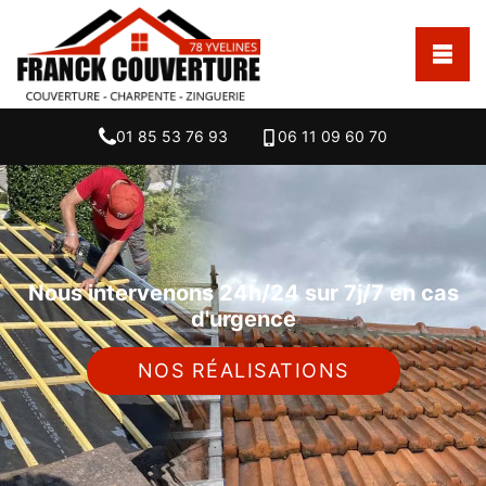
01 85 53 76 93
06 11 09 60 70
Nous intervenons 24h/24 sur 7j/7 en cas
d'urgence
NOS RÉALISATIONS