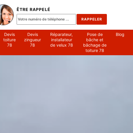
ÊTRE RAPPELÉ
Devis
Devis
Réparateur,
Pose de
Blog
toiture
zingueur
installateur
bâche et
78
78
de velux 78
bâchage de
toiture 78