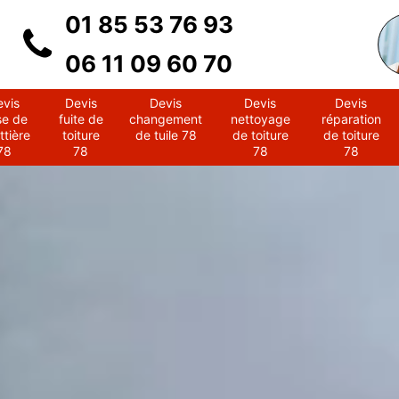
01 85 53 76 93
06 11 09 60 70
evis
Devis
Devis
Devis
Devis
se de
fuite de
changement
nettoyage
réparation
ttière
toiture
de tuile 78
de toiture
de toiture
78
78
78
78