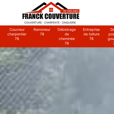
Couvreur
Ramoneur
Débistrage
Entreprise
D
charpentier
78
de
de toiture
po
78
cheminée
78
gou
78