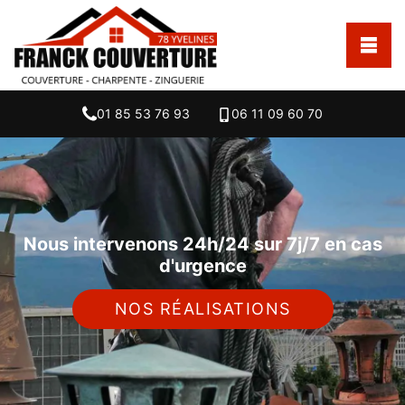
01 85 53 76 93
06 11 09 60 70
Nous intervenons 24h/24 sur 7j/7 en cas
d'urgence
NOS RÉALISATIONS