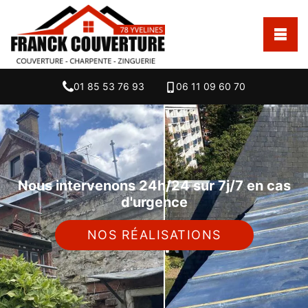
01 85 53 76 93
06 11 09 60 70
Nous intervenons 24h/24 sur 7j/7 en cas
d'urgence
NOS RÉALISATIONS