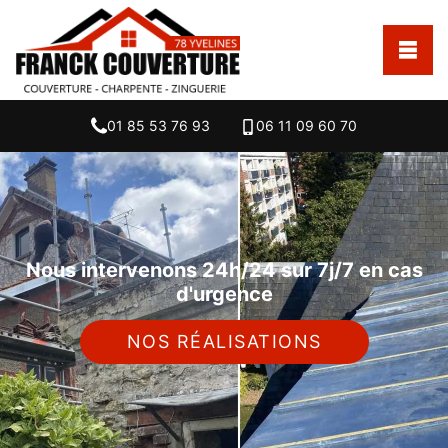
01 85 53 76 93
06 11 09 60 70
Nous intervenons 24h/24 sur 7j/7 en cas
d'urgence
NOS RÉALISATIONS