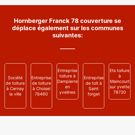
Hornberger Franck 78 couverture se
déplace également sur les communes
suivantes:
Entreprise
Ets toiture
toiture à
à
Société
Entreprise
Entreprise
Dampierre
Maincourt
de toiture
de toiture
de toit à
en
sur yvette
à Cernay
à Choisel
Saint
yvelines
78720
la ville
78460
forget