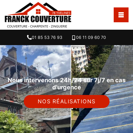
01 85 53 76 93
06 11 09 60 70
Nous intervenons 24h/24 sur 7j/7 en cas
d'urgence
NOS RÉALISATIONS