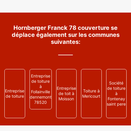
Hornberger Franck 78 couverture se
déplace également sur les communes
suivantes:
Entreprise
de toiture
Société
à
Entreprise
de toiture
Entreprise
Toiture à
Follainville
de toit à
à
de toiture
Mericourt
dennemont
Moisson
Fontenay
78520
saint pere