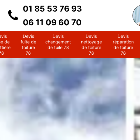
01 85 53 76 93
06 11 09 60 70
evis
Devis
Devis
Devis
Devis
se de
fuite de
changement
nettoyage
réparation
ttière
toiture
de tuile 78
de toiture
de toiture
78
78
78
78