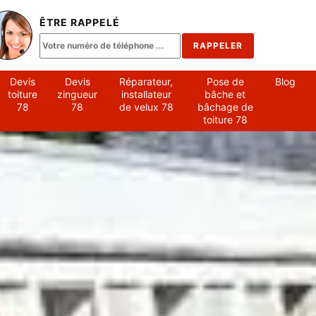
ÊTRE RAPPELÉ
Devis
Devis
Réparateur,
Pose de
Blog
toiture
zingueur
installateur
bâche et
78
78
de velux 78
bâchage de
toiture 78