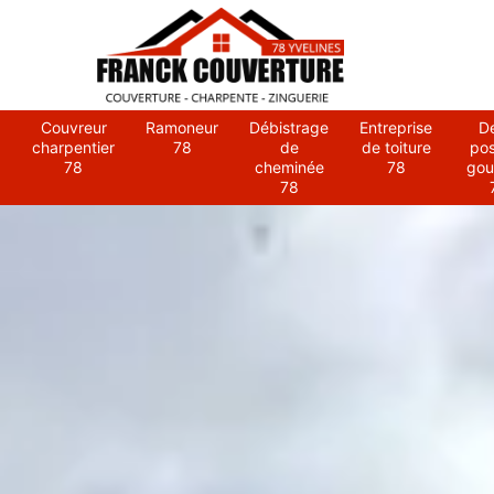
Couvreur
Ramoneur
Débistrage
Entreprise
D
charpentier
78
de
de toiture
po
78
cheminée
78
gou
78