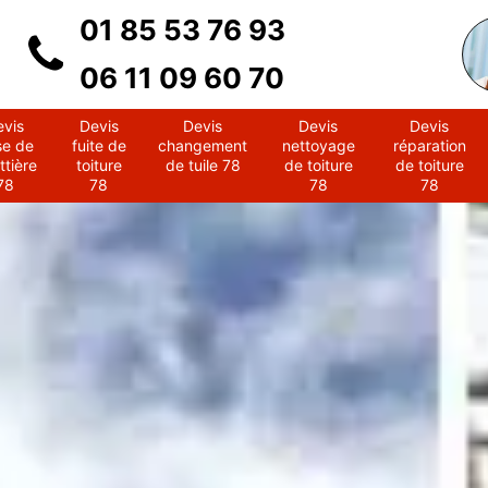
01 85 53 76 93
06 11 09 60 70
evis
Devis
Devis
Devis
Devis
se de
fuite de
changement
nettoyage
réparation
ttière
toiture
de tuile 78
de toiture
de toiture
78
78
78
78