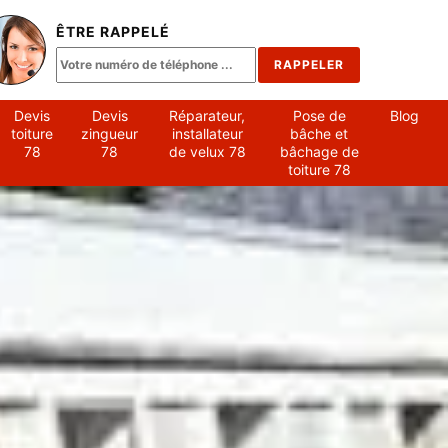
ÊTRE RAPPELÉ
Devis
Devis
Réparateur,
Pose de
Blog
toiture
zingueur
installateur
bâche et
78
78
de velux 78
bâchage de
toiture 78