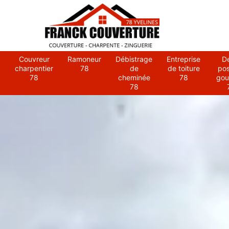
Couvreur
Ramoneur
Débistrage
Entreprise
D
charpentier
78
de
de toiture
po
78
cheminée
78
gou
78