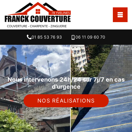
01 85 53 76 93
06 11 09 60 70
Nous intervenons 24h/24 sur 7j/7 en cas
d'urgence
NOS RÉALISATIONS