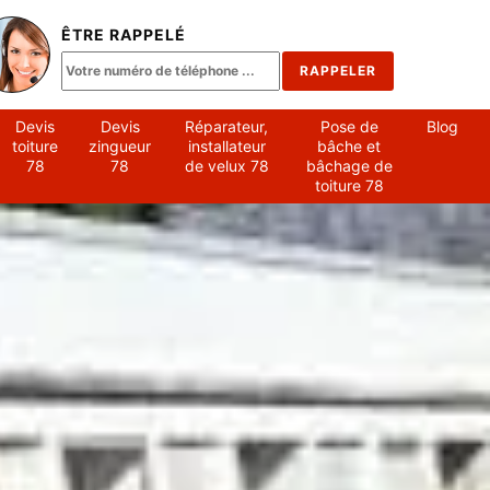
ÊTRE RAPPELÉ
Devis
Devis
Réparateur,
Pose de
Blog
toiture
zingueur
installateur
bâche et
78
78
de velux 78
bâchage de
toiture 78