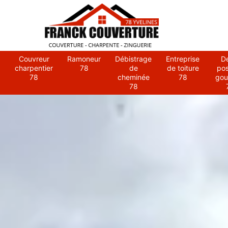
Couvreur
Ramoneur
Débistrage
Entreprise
D
charpentier
78
de
de toiture
po
78
cheminée
78
gou
78