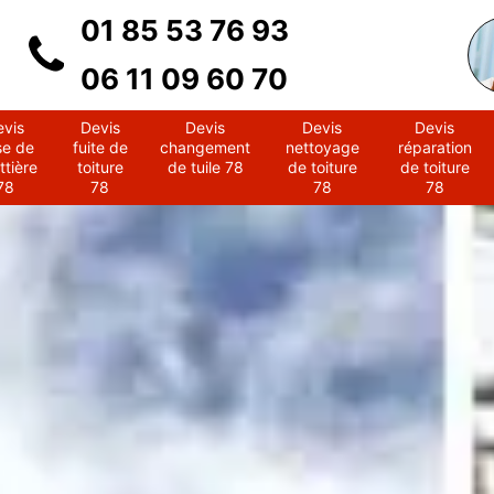
01 85 53 76 93
06 11 09 60 70
evis
Devis
Devis
Devis
Devis
se de
fuite de
changement
nettoyage
réparation
ttière
toiture
de tuile 78
de toiture
de toiture
78
78
78
78