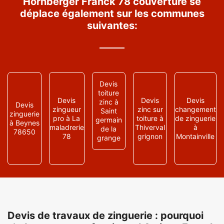
Hornberger Franck 78 couverture se
déplace également sur les communes
suivantes:
Devis
toiture
Devis
Devis
Devis
zinc à
Devis
zingueur
zinc sur
changement
Saint
zinguerie
pro à La
toiture à
de zinguerie
germain
à Beynes
maladrerie
Thiverval
à
de la
78650
78
grignon
Montainville
grange
Devis de travaux de zinguerie : pourquoi