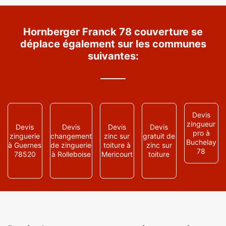
Hornberger Franck 78 couverture se
déplace également sur les communes
suivantes:
Devis
zingueur
Devis
Devis
Devis
Devis
pro à
zinguerie
changement
zinc sur
gratuit de
Buchelay
à Guernes
de zinguerie
toiture à
zinc sur
78
78520
à Rolleboise
Mericourt
toiture