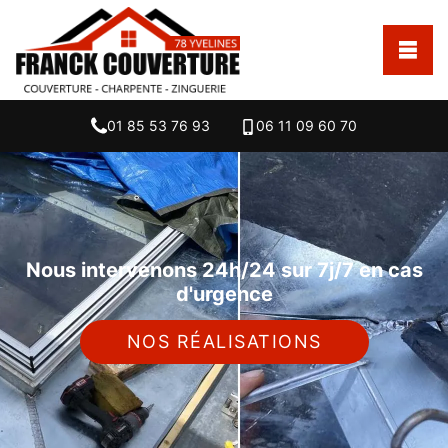
01 85 53 76 93
06 11 09 60 70
Nous intervenons 24h/24 sur 7j/7 en cas
d'urgence
NOS RÉALISATIONS