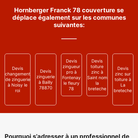
Hornberger Franck 78 couverture se
déplace également sur les communes
suivantes:
Devis
Devis
zingueur
toiture
Devis
Devis
Devis
pro à
zinc à
changement
zinc sur
zinguerie
Fontenay
Saint nom
de zinguerie
toiture à
à Bailly
le fleury
la
à Noisy le
La
78870
78
breteche
roi
breteche
Pourquoi s’adresser à un professionnel de