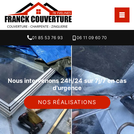
01 85 53 76 93
06 11 09 60 70
Nous intervenons 24h/24 sur 7j/7 en cas
d'urgence
NOS RÉALISATIONS