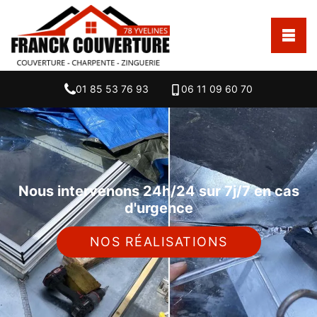
01 85 53 76 93
06 11 09 60 70
Nous intervenons 24h/24 sur 7j/7 en cas
d'urgence
NOS RÉALISATIONS