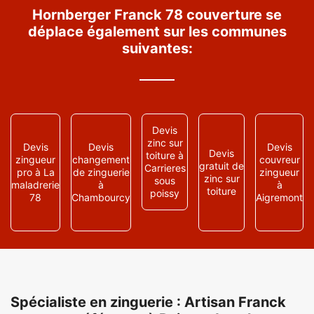
Hornberger Franck 78 couverture se
déplace également sur les communes
suivantes:
Devis
zinc sur
Devis
Devis
Devis
Devis
toiture à
zingueur
changement
couvreur
gratuit de
Carrieres
pro à La
de zinguerie
zingueur
zinc sur
sous
maladrerie
à
à
toiture
poissy
78
Chambourcy
Aigremont
Spécialiste en zinguerie : Artisan Franck