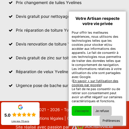
Prix changement de tuiles Yvelines
Devis gratuit pour nettoyage toiture Yvelines
Votre Artisan respecte
votre vie privée
Prix réparation de toiture Yvelines
Pour offrir les meilleures
expériences, nous utilisons des
technologies telles que les
Devis renovation de toiture Yvelines
cookies pour stocker et/ou
accéder aux informations des
appareils. Le fait de consentir à
ces technologies nous permettra
Devis gratuit de zinc sur toiture
de traiter des données telles que
le comportement de navigation.
Les informations relatives à votre
Réparation de velux Yvelines
utilisation du site sont partagées
avec Google.
(
En savoir + sur l'utilisation des
Urgence pose de bache sur toiture Yvelines
cookies par google
)
Le fait de ne pas consentir ou de
retirer son consentement peut
avoir un effet négatif sur certaines
caractéristiques et fonctions.
© 2021 - 2026 - Tout droit réservé
J'accepte
Je refuse
5.0
Mentions légales
|
Contactez-nous
Préférences
Lire nos
70
avis
Site réalisé avec passion par