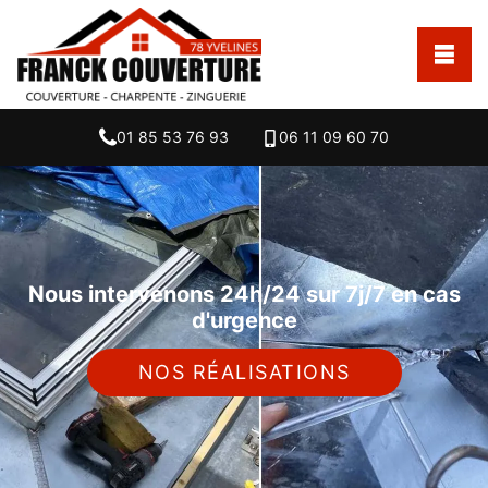
01 85 53 76 93
06 11 09 60 70
Nous intervenons 24h/24 sur 7j/7 en cas
d'urgence
NOS RÉALISATIONS