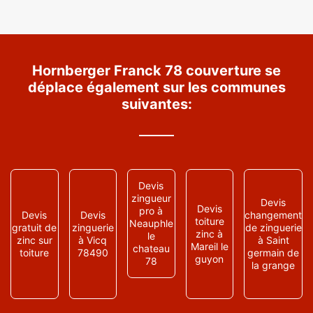
Hornberger Franck 78 couverture se
déplace également sur les communes
suivantes:
Devis
zingueur
Devis
Devis
pro à
Devis
Devis
changement
toiture
Neauphle
gratuit de
zinguerie
de zinguerie
zinc à
le
zinc sur
à Vicq
à Saint
Mareil le
chateau
toiture
78490
germain de
guyon
78
la grange