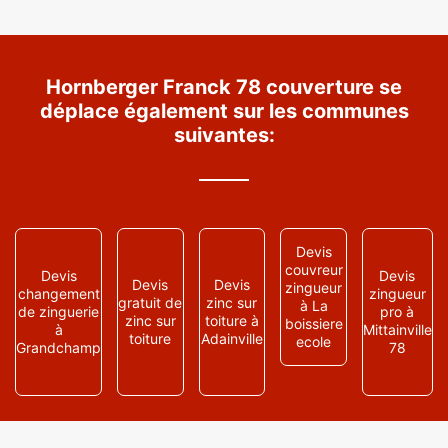
Hornberger Franck 78 couverture se
déplace également sur les communes
suivantes:
Devis
couvreur
Devis
Devis
Devis
Devis
zingueur
changement
zingueur
gratuit de
zinc sur
à La
de zinguerie
pro à
zinc sur
toiture à
boissiere
à
Mittainville
toiture
Adainville
ecole
Grandchamp
78