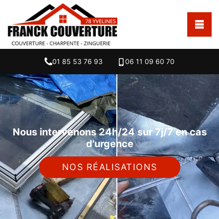
01 85 53 76 93
06 11 09 60 70
Nous intervenons 24h/24 sur 7j/7 en cas
d'urgence
NOS RÉALISATIONS