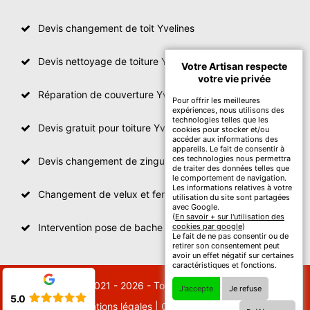
Devis changement de toit Yvelines
Devis nettoyage de toiture Yvelines
Votre Artisan respecte
votre vie privée
Réparation de couverture Yvelines
Pour offrir les meilleures
expériences, nous utilisons des
technologies telles que les
Devis gratuit pour toiture Yvelines
cookies pour stocker et/ou
accéder aux informations des
appareils. Le fait de consentir à
ces technologies nous permettra
Devis changement de zinguerie Yvelines
de traiter des données telles que
le comportement de navigation.
Les informations relatives à votre
Changement de velux et fenêtre de toit Yvelines
utilisation du site sont partagées
avec Google.
(
En savoir + sur l'utilisation des
Intervention pose de bache sur toit Yvelines
cookies par google
)
Le fait de ne pas consentir ou de
retirer son consentement peut
avoir un effet négatif sur certaines
caractéristiques et fonctions.
© 2021 - 2026 - Tout droit réservé
J'accepte
Je refuse
5.0
Mentions légales
|
Contactez-nous